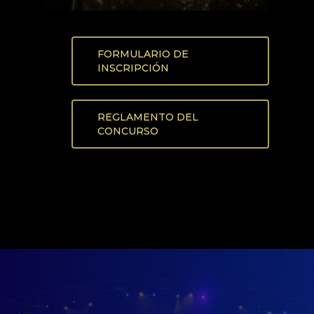
Preguntas Frecuent
DIRECCIÓN:
El Mulato Cabaret / Cra 
FORMULARIO DE
barrio el Cedro
INSCRIPCIÓN
CONTACTO DE PRENSA:
(57) 318 2886379
REGLAMENTO DEL
CONCURSO
CORREO ELECTRÓNICO:
mercadeo@swinglatino.