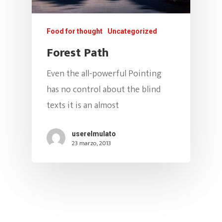
Jueves De Salsa Rom
Multimedia
Informacion Cabaret
Food for thought
Uncategorized
+ Golpe
Alquiler Del Cabaret
MULATO SAL
Forest Path
Noches De Swing
FEST2026
Even the all-powerful Pointing
Domingo Social
has no control about the blind
Info
texts it is an almost
Lunes – Agua E´lulo!
Contacto
¡UBICANOS AQ
userelmulato
Press Kit
23 marzo, 2013
Preguntas Frecuent
DIRECCIÓN:
El Mulato Cabaret / Cra 
barrio el Cedro