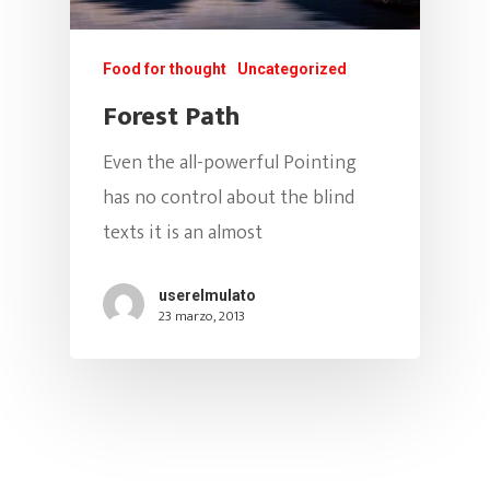
Eventos
Jueves De Salsa Rom
Multimedia
Informacion Cabaret
Food for thought
Uncategorized
+ Golpe
Alquiler Del Cabaret
Forest Path
MULATO SAL
Noches De Swing
FEST2026
Even the all-powerful Pointing
Domingo Social
has no control about the blind
Info
texts it is an almost
Lunes – Agua E´lulo!
Contacto
userelmulato
¡UBICANOS AQ
Press Kit
23 marzo, 2013
Preguntas Frecuent
DIRECCIÓN:
El Mulato Cabaret / Cra 
barrio el Cedro